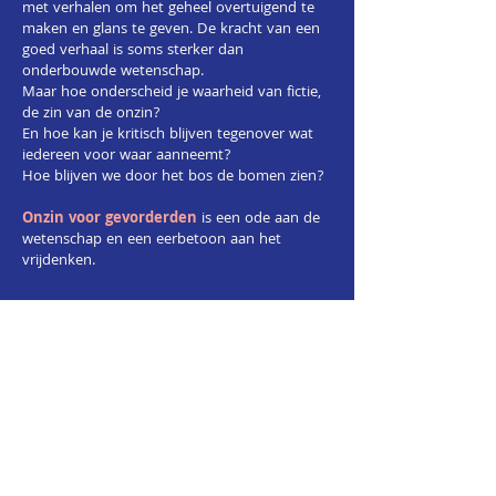
met verhalen om het geheel overtuigend te
maken en glans te geven. De kracht van een
goed verhaal is soms sterker dan
onderbouwde wetenschap.
Maar hoe onderscheid je waarheid van fictie,
de zin van de onzin?
En hoe kan je kritisch blijven tegenover wat
iedereen voor waar aanneemt?
Hoe blijven we door het bos de bomen zien?
Onzin voor gevorderden
is een ode aan de
wetenschap en een eerbetoon aan het
vrijdenken.