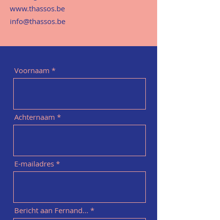
www.thassos.be
info@thassos.be
Voornaam
Achternaam
E-mailadres
Bericht aan Fernand...